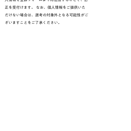
正を受付けます。 なお、個人情報をご提供いた
だけない場合は、選考の対象外となる可能性がご
ざいますことをご了承ください。
本ポリシーの改善および更新
弊社は本ポリシーに関し、適宜改善に取り組みま
す。 法令変更への対応や採用活動の必要性等に
応じて、本ポリシーが改定される場合がありま
す。
お問い合わせ
「個人情報の開示・訂正・利用停止等の手続」を
含む本ポリシーに関するお問い合わせは、下記担
当までお願いします。
トヨタモビリティ石川株式会社
採用情報相談窓口